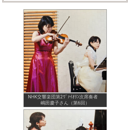
NHK交響楽団第2ｳﾞｧｲｵﾘﾝ次席奏者
嶋田慶子さん（第6回）