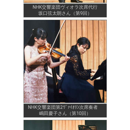
NHK交響楽団ヴィオラ次席代行
坂口弦太朗さん（第9回）
NHK交響楽団第2ｳﾞｧｲｵﾘﾝ次席奏者
嶋田慶子さん（第10回）