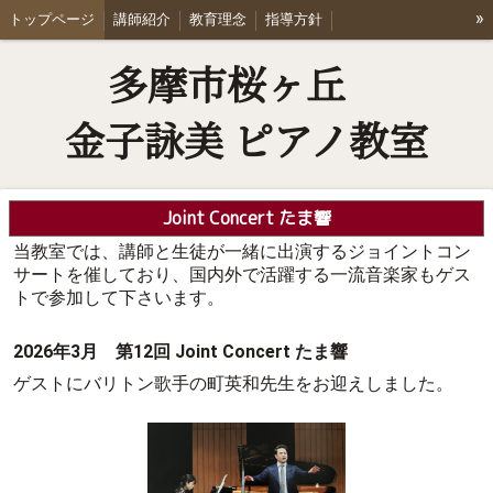
»
トップページ
講師紹介
教育理念
指導方針
Joint Concert たま響
レッスン料金
体験レッスン・お問合せ
多摩市桜ヶ丘
アクセス
Q & A
ブログ
リンク集
会員専用ページ
金子詠美 ピアノ教室
Joint Concert たま響
当教室では、講師と生徒が一緒に出演するジョイントコン
サートを催しており、国内外で活躍する一流音楽家もゲス
トで参加して下さいます。
2026年3月 第12回 Joint Concert たま響
ゲストにバリトン歌手の町英和先生をお迎えしました。