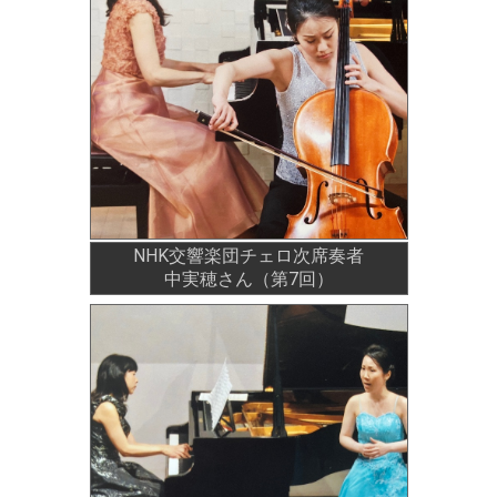
NHK交響楽団チェロ次席奏者
中実穂さん（第7回）