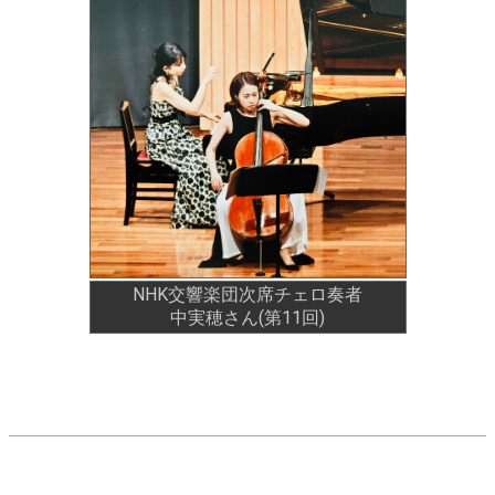
NHK交響楽団次席チェロ奏者
中実穂さん(第11回)