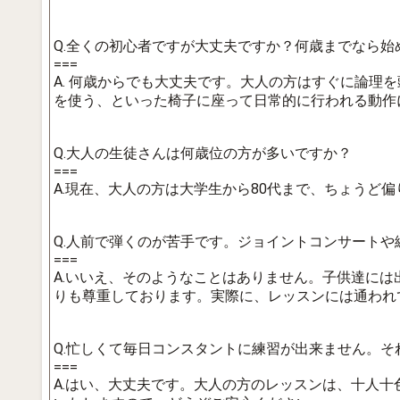
Q.全くの初心者ですが大丈夫ですか？何歳までなら始
===
A. 何歳からでも大丈夫です。大人の方はすぐに論
を使う、といった椅子に座って日常的に行われる動作
Q.大人の生徒さんは何歳位の方が多いですか？
===
A.現在、大人の方は大学生から80代まで、ちょう
Q.人前で弾くのが苦手です。ジョイントコンサート
===
A.いいえ、そのようなことはありません。子供達に
りも尊重しております。実際に、レッスンには通われ
Q.忙しくて毎日コンスタントに練習が出来ません。そ
===
A.はい、大丈夫です。大人の方のレッスンは、十人