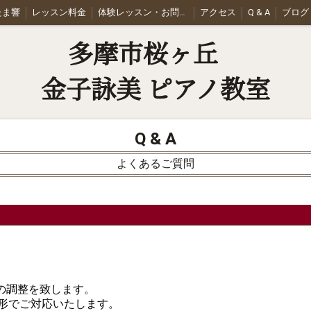
t たま響
レッスン料金
体験レッスン・お問合せ
アクセス
Q & A
ブログ
多摩市桜ヶ丘
金子詠美 ピアノ教室
Q & A
よくあるご質問
の調整を致します。
形でご対応いたします。