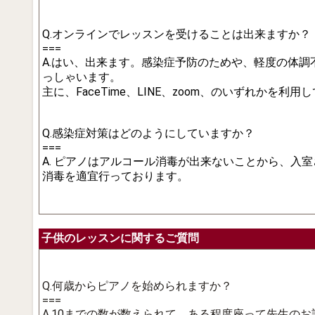
Q.オンラインでレッスンを受けることは出来ますか？
===
A.はい、出来ます。感染症予防のためや、軽度の体
っしゃいます。
主に、FaceTime、LINE、zoom、のいずれかを利
Q.感染症対策はどのようにしていますか？
===
A. ピアノはアルコール消毒が出来ないことから、
消毒を適宜行っております。
子供のレッスンに関するご質問
Q.何歳からピアノを始められますか？
===
A.10までの数が数えられて、ある程度座って先生の