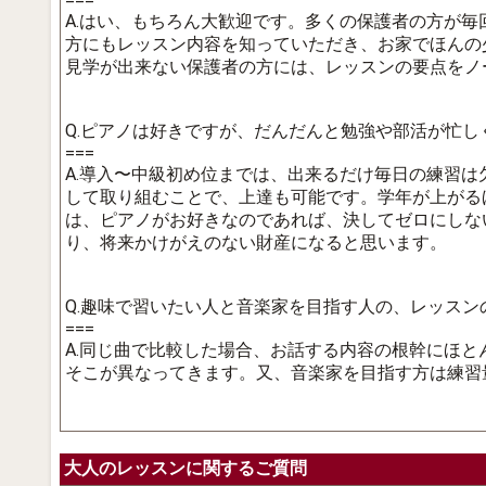
===
A.はい、もちろん大歓迎です。多くの保護者の方が
方にもレッスン内容を知っていただき、お家でほんの
見学が出来ない保護者の方には、レッスンの要点をノ
Q.ピアノは好きですが、だんだんと勉強や部活が忙
===
A.導入〜中級初め位までは、出来るだけ毎日の練習
して取り組むことで、上達も可能です。学年が上がる
は、ピアノがお好きなのであれば、決してゼロにしな
り、将来かけがえのない財産になると思います。
Q.趣味で習いたい人と音楽家を目指す人の、レッス
===
A.同じ曲で比較した場合、お話する内容の根幹にほ
そこが異なってきます。又、音楽家を目指す方は練習
大人のレッスンに関するご質問