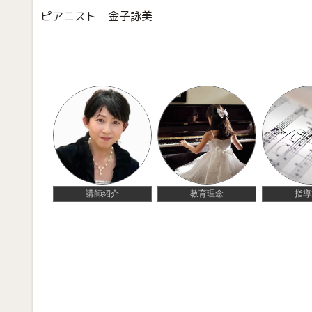
ピアニスト 金子詠美
講師紹介
教育理念
指導