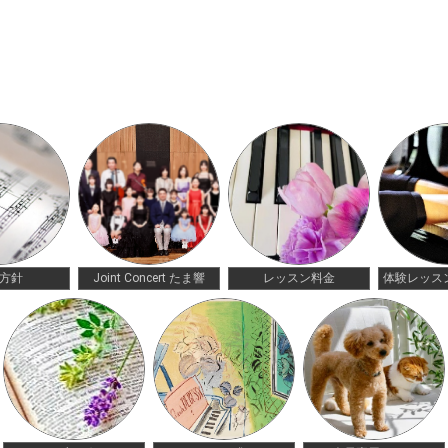
方針
Joint Concert たま響
レッスン料金
体験レッス