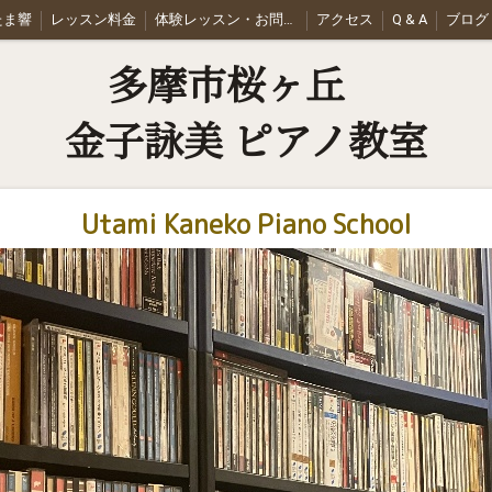
t たま響
レッスン料金
体験レッスン・お問合せ
アクセス
Q & A
ブログ
多摩市桜ヶ丘
金子詠美 ピアノ教室
Utami Kaneko Piano School