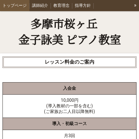
»
トップページ
講師紹介
教育理念
指導方針
Joint Concert たま響
レッスン料金
体験レッスン・お問合せ
多摩市桜ヶ丘
アクセス
Q & A
ブログ
リンク集
会員専用ページ
金子詠美 ピアノ教室
レッスン料金のご案内
入会金
10,000円
(導入教材の一部を含む)
(ご家族お二人目以降無料)
導入・初級コース
月3回