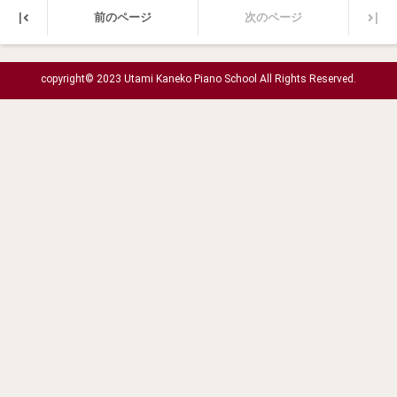
|
|
前のページ
次のページ
copyright© 2023 Utami Kaneko Piano School All Rights Reserved.