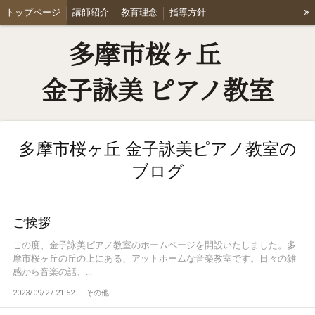
»
トップページ
講師紹介
教育理念
指導方針
Joint Concert たま響
レッスン料金
体験レッスン・お問合せ
多摩市桜ヶ丘
アクセス
Q & A
ブログ
リンク集
会員専用ページ
金子詠美 ピアノ教室
多摩市桜ヶ丘 金子詠美ピアノ教室の
ブログ
ご挨拶
この度、金子詠美ピアノ教室のホームページを開設いたしました。多
摩市桜ヶ丘の丘の上にある、アットホームな音楽教室です。日々の雑
感から音楽の話、...
2023/09/27 21:52
その他