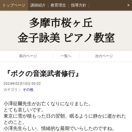
»
トップページ
講師紹介
教育理念
指導方針
Joint Concert たま響
レッスン料金
体験レッスン・お問合せ
多摩市桜ヶ丘
アクセス
Q & A
ブログ
リンク集
会員専用ページ
金子詠美 ピアノ教室
前のページ
一覧へ
次のページ
『ボクの音楽武者修行』
2024年02月10日 00:02
カテゴリ：
その他
小澤征爾先生がお亡くなりになりました。
とても哀しいです。
東京に雪が積もった日の翌朝、眠るように静かに逝かれた
とのこと。
小澤先生らしい、情緒的な最期でいらしたのですね。