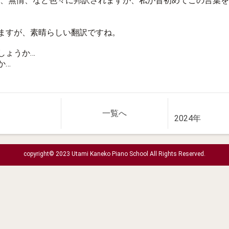
惨、哀れ、無情、など色々に邦訳されますが、私が昔初めてこの言葉
ますが、素晴らしい翻訳ですね。
しょうか…
か…
一覧へ
2024年
copyright© 2023 Utami Kaneko Piano School All Rights Reserved.