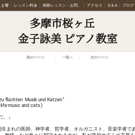
t たま響
レッスン料金
体験レッスン・お問合せ
アクセス
Q & A
ブログ
多摩市桜ヶ丘
金子詠美 ピアノ教室
前のページ
一覧へ
次のページ
u flüchten: Musik und Katzen.“
ife:music and cats.)
だ。』
ス)生まれの医師、神学者、哲学者、オルガニスト、音楽学者で